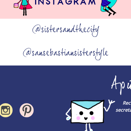
@sistersandthecity
@sansebastiansisterstyle
Ap
Rec
secreta