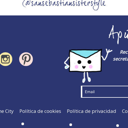
@sansebastiansisterstyle
Ap
Rec
secreta
he City
Política de cookies
Política de privacidad
Co