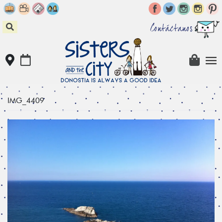
Skip
to
content
Contáctanos
IMG_4409