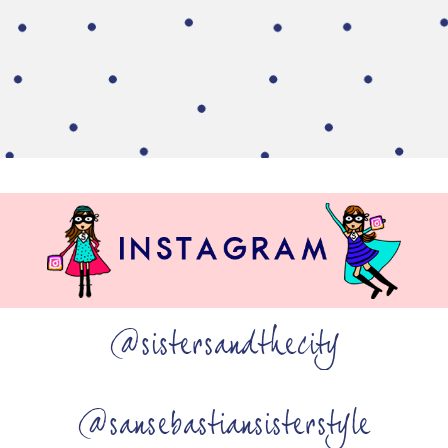
@sistersandthecity
@sansebastiansisterstyle