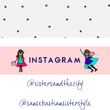
@sistersandthecity
@sansebastiansisterstyle