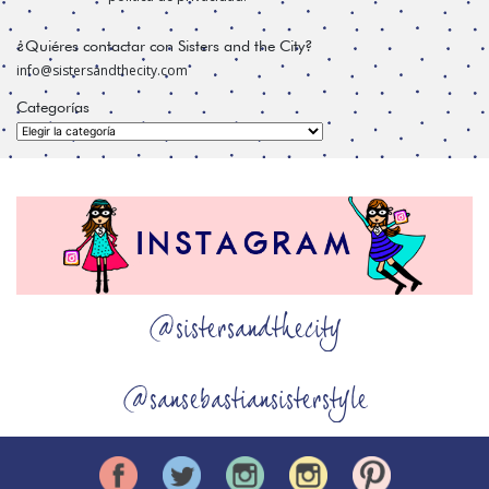
¿Quiéres contactar con Sisters and the City?
info@sistersandthecity.com
Categorías
Categorías
@sistersandthecity
@sansebastiansisterstyle