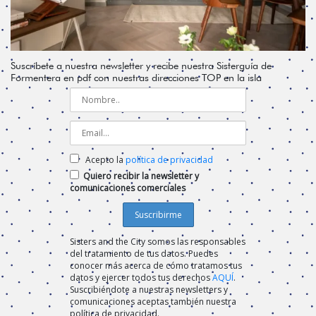
Suscríbete a nuestra newsletter y recibe nuestra Sisterguía de
Formentera en pdf con nuestras direcciones TOP en la isla
Acepto la
política de privacidad
Quiero recibir la newsletter y
comunicaciones comerciales
Sisters and the City somos las responsables
del tratamiento de tus datos. Puedes
conocer más acerca de cómo tratamos tus
datos y ejercer todos tus derechos
AQUÍ
.
Suscribiéndote a nuestras newsletters y
comunicaciones aceptas también nuestra
política de privacidad.