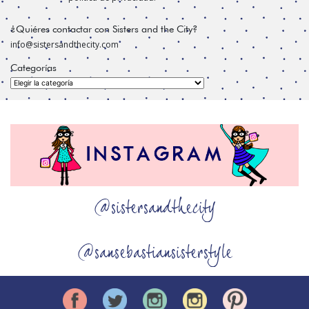
¿Quiéres contactar con Sisters and the City?
info@sistersandthecity.com
Categorías
Categorías
@sistersandthecity
@sansebastiansisterstyle