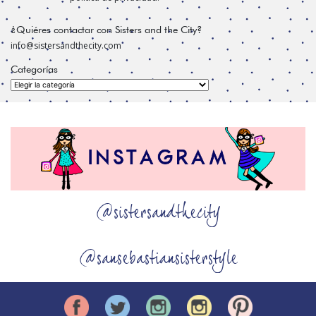
¿Quiéres contactar con Sisters and the City?
info@sistersandthecity.com
Categorías
Categorías
@sistersandthecity
@sansebastiansisterstyle