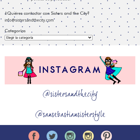
¿Quiéres contactar con Sisters and the City?
info@sistersandthecity.com
Categorías
Categorías
@sistersandthecity
@sansebastiansisterstyle