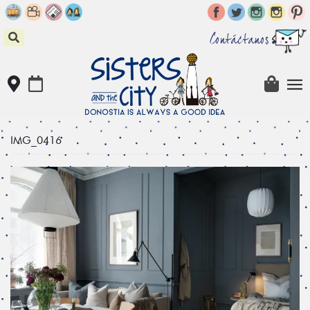
Skip
to
content
Contáctanos
IMG_0416