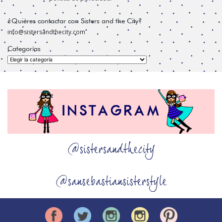
¿Quiéres contactar con Sisters and the City?
info@sistersandthecity.com
Categorías
Categorías
@sistersandthecity
@sansebastiansisterstyle