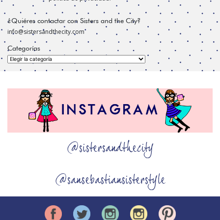
¿Quiéres contactar con Sisters and the City?
info@sistersandthecity.com
Categorías
Categorías
@sistersandthecity
@sansebastiansisterstyle