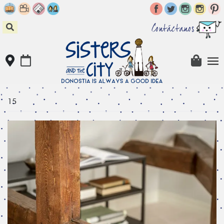
Skip
to
content
Contáctanos
15