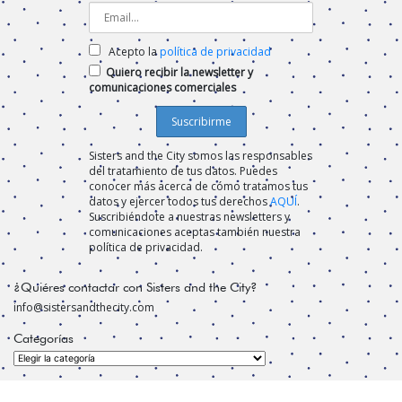
Acepto la
política de privacidad
Quiero recibir la newsletter y
comunicaciones comerciales
Sisters and the City somos las responsables
del tratamiento de tus datos. Puedes
conocer más acerca de cómo tratamos tus
datos y ejercer todos tus derechos
AQUÍ
.
Suscribiéndote a nuestras newsletters y
comunicaciones aceptas también nuestra
política de privacidad.
¿Quiéres contactar con Sisters and the City?
info@sistersandthecity.com
Categorías
Categorías