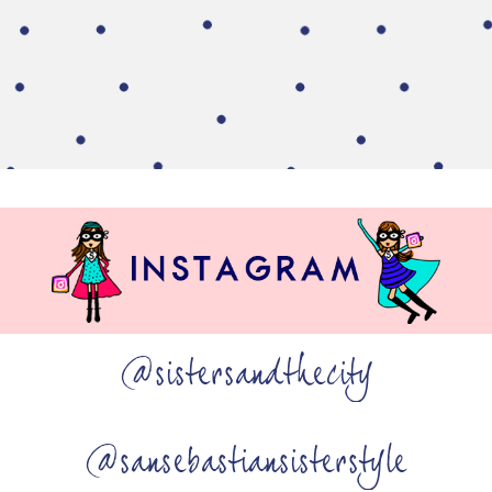
@sistersandthecity
@sansebastiansisterstyle