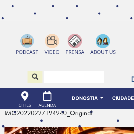
ABOUT US
PODCAST
VIDEO
PRENSA
DONOSTIA
CIUDAD
CITIES
AGENDA
IMG20220227194940_Original