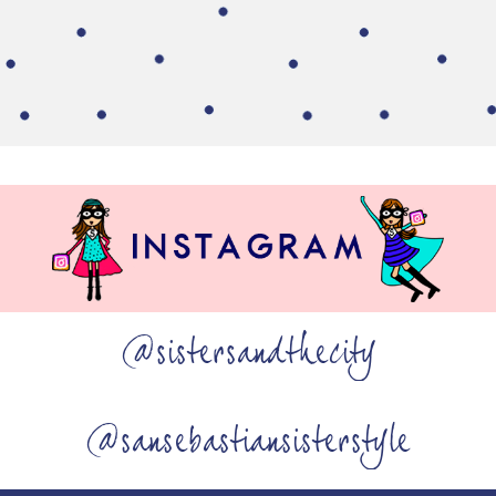
@sistersandthecity
@sansebastiansisterstyle