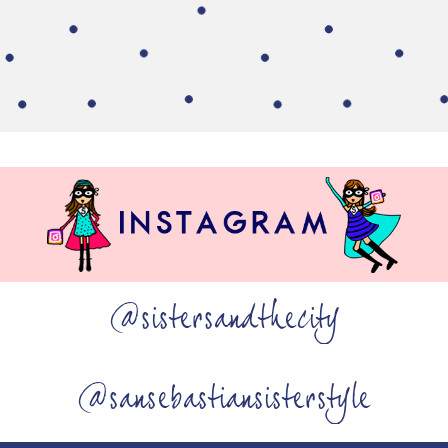
@sistersandthecity
@sansebastiansisterstyle