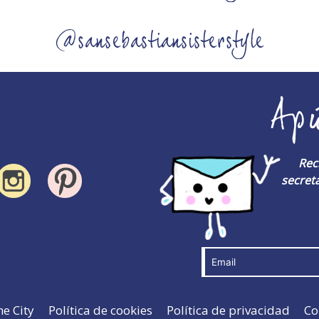
@sansebastiansisterstyle
Ap
Rec
secreta
he City
Política de cookies
Política de privacidad
Co