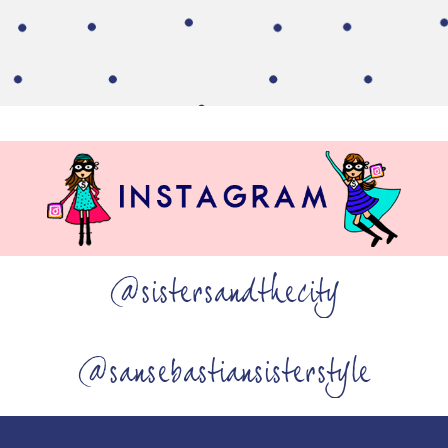
@sistersandthecity
@sansebastiansisterstyle