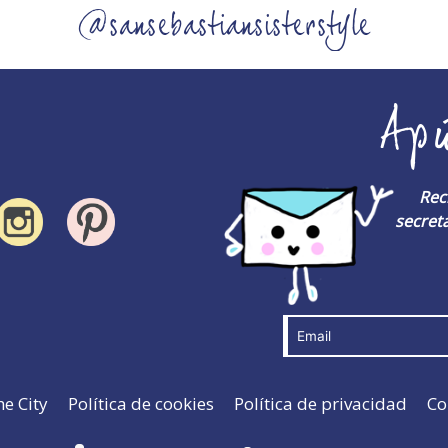
@sansebastiansisterstyle
Ap
Rec
secreta
he City
Política de cookies
Política de privacidad
Co