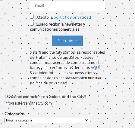
Acepto la
política de privacidad
Quiero recibir la newsletter y
comunicaciones comerciales
Sisters and the City somos las responsables
del tratamiento de tus datos. Puedes
conocer más acerca de cómo tratamos tus
datos y ejercer todos tus derechos
AQUÍ
.
Suscribiéndote a nuestras newsletters y
comunicaciones aceptas también nuestra
política de privacidad.
¿Quiéres contactar con Sisters and the City?
info@sistersandthecity.com
Categorías
Categorías