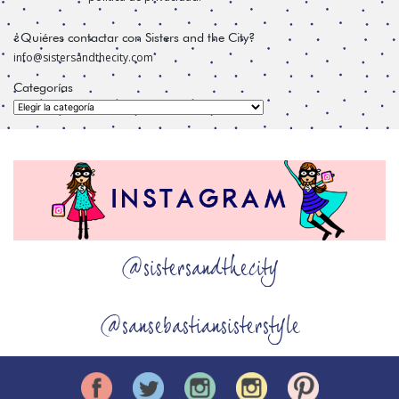
¿Quiéres contactar con Sisters and the City?
info@sistersandthecity.com
Categorías
Categorías
@sistersandthecity
@sansebastiansisterstyle