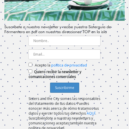
Suscríbete a nuestra newsletter y recibe nuestra Sisterguía de
Formentera en pdf con nuestras direcciones TOP en la isla
Acepto la
política de privacidad
Quiero recibir la newsletter y
comunicaciones comerciales
Sisters and the City somos las responsables
del tratamiento de tus datos. Puedes
conocer más acerca de cómo tratamos tus
datos y ejercer todos tus derechos
AQUÍ
.
Suscribiéndote a nuestras newsletters y
comunicaciones aceptas también nuestra
política de privacidad.