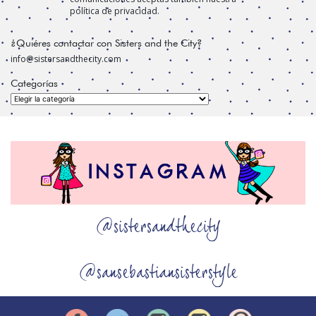
política de privacidad.
¿Quiéres contactar con Sisters and the City?
info@sistersandthecity.com
Categorías
Categorías
@sistersandthecity
@sansebastiansisterstyle