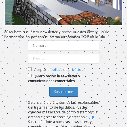
Suscríbete a nuestra newsletter y recibe nuestra Sisterguía de
Formentera en pdf con nuestras direcciones TOP en la isla
Acepto la
política de privacidad
Quiero recibir la newsletter y
comunicaciones comerciales
Sisters and the City somos las responsables
del tratamiento de tus datos. Puedes
conocer más acerca de cómo tratamos tus
datos y ejercer todos tus derechos
AQUÍ
.
Suscribiéndote a nuestras newsletters y
comunicaciones aceptas también nuestra