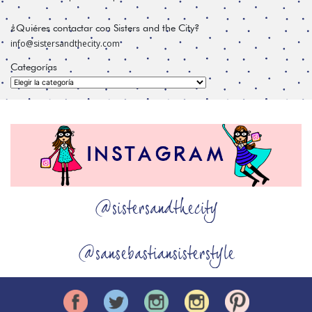
¿Quiéres contactar con Sisters and the City?
info@sistersandthecity.com
Categorías
Categorías
@sistersandthecity
@sansebastiansisterstyle