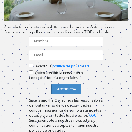
Suscríbete a nuestra newsletter y recibe nuestra Sisterguía de
Formentera en pdf con nuestras direcciones TOP en la isla
Acepto la
política de privacidad
Quiero recibir la newsletter y
comunicaciones comerciales
Sisters and the City somos las responsables
del tratamiento de tus datos. Puedes
conocer más acerca de cómo tratamos tus
datos y ejercer todos tus derechos
AQUÍ
.
Suscribiéndote a nuestras newsletters y
comunicaciones aceptas también nuestra
política de privacidad.