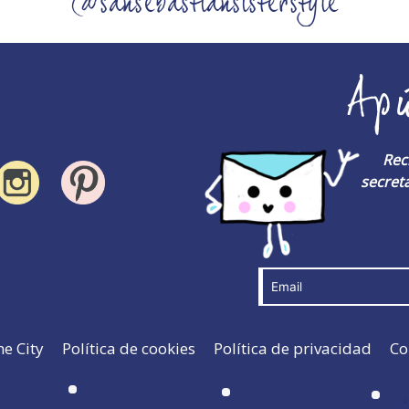
@sansebastiansisterstyle
Ap
Rec
secreta
he City
Política de cookies
Política de privacidad
Co