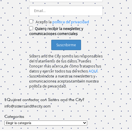
Acepto la
política de privacidad
Quiero recibir la newsletter y
comunicaciones comerciales
Sisters and the City somos las responsables
del tratamiento de tus datos. Puedes
conocer más acerca de cómo tratamos tus
datos y ejercer todos tus derechos
AQUÍ
.
Suscribiéndote a nuestras newsletters y
comunicaciones aceptas también nuestra
política de privacidad.
¿Quiéres contactar con Sisters and the City?
info@sistersandthecity.com
Categorías
Categorías