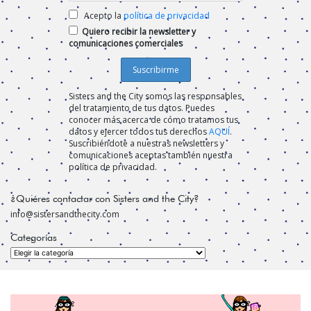
Acepto la
política de privacidad
Quiero recibir la newsletter y
comunicaciones comerciales
Sisters and the City somos las responsables
del tratamiento de tus datos. Puedes
conocer más acerca de cómo tratamos tus
datos y ejercer todos tus derechos
AQUÍ
.
Suscribiéndote a nuestras newsletters y
comunicaciones aceptas también nuestra
política de privacidad.
¿Quiéres contactar con Sisters and the City?
info@sistersandthecity.com
Categorías
Categorías