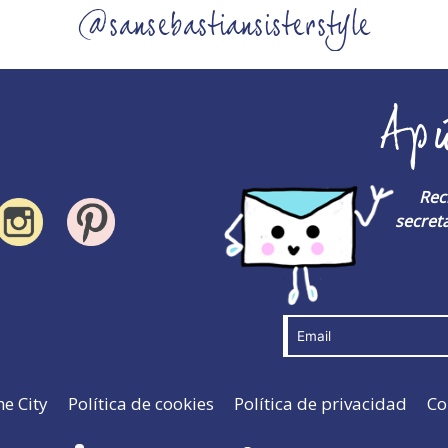
@sansebastiansisterstyle
Ap
Rec
secreta
he City
Política de cookies
Política de privacidad
Co