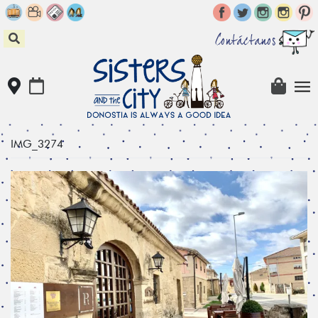
Skip
to
content
Contáctanos
IMG_3274