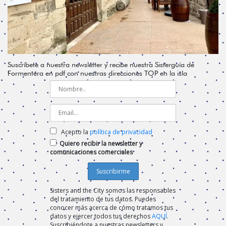
Suscríbete a nuestra newsletter y recibe nuestra Sisterguía de
Formentera en pdf con nuestras direcciones TOP en la isla
Acepto la
política de privacidad
Quiero recibir la newsletter y
comunicaciones comerciales
Sisters and the City somos las responsables
del tratamiento de tus datos. Puedes
conocer más acerca de cómo tratamos tus
datos y ejercer todos tus derechos
AQUÍ
.
Suscribiéndote a nuestras newsletters y