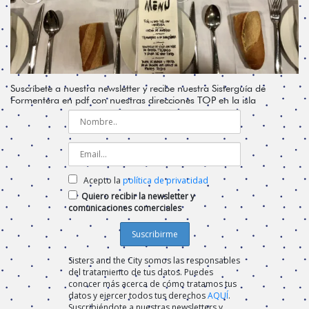
Suscríbete a nuestra newsletter y recibe nuestra Sisterguía de
Formentera en pdf con nuestras direcciones TOP en la isla
Acepto la
política de privacidad
Quiero recibir la newsletter y
comunicaciones comerciales
Sisters and the City somos las responsables
del tratamiento de tus datos. Puedes
conocer más acerca de cómo tratamos tus
datos y ejercer todos tus derechos
AQUÍ
.
Suscribiéndote a nuestras newsletters y