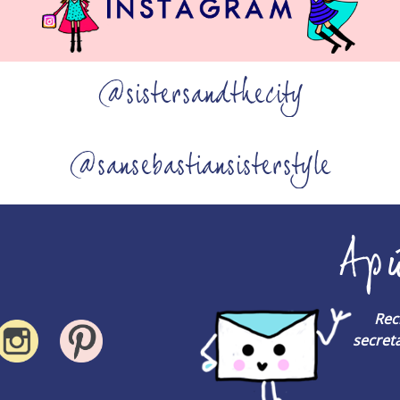
@sistersandthecity
@sansebastiansisterstyle
Ap
Rec
secreta