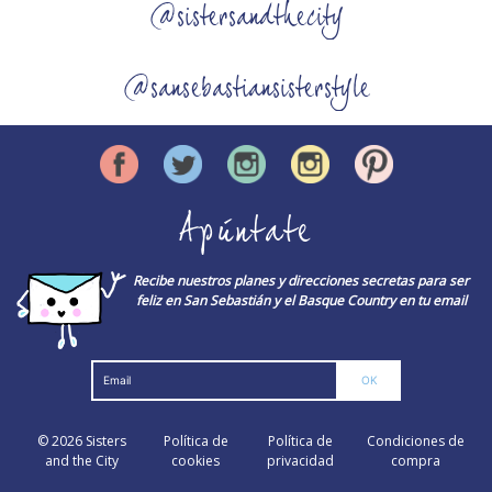
@sistersandthecity
@sansebastiansisterstyle
Apúntate
Recibe nuestros planes y direcciones secretas para ser
feliz en San Sebastián y el Basque Country en tu email
© 2026
Sisters
Política de
Política de
Condiciones de
and the City
cookies
privacidad
compra