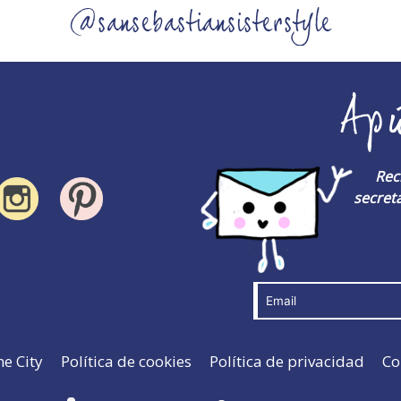
@sansebastiansisterstyle
Ap
Rec
secreta
he City
Política de cookies
Política de privacidad
Co