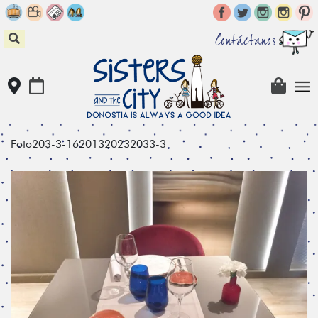
Skip
to
content
Contáctanos
Foto203-3-16201320232033-3