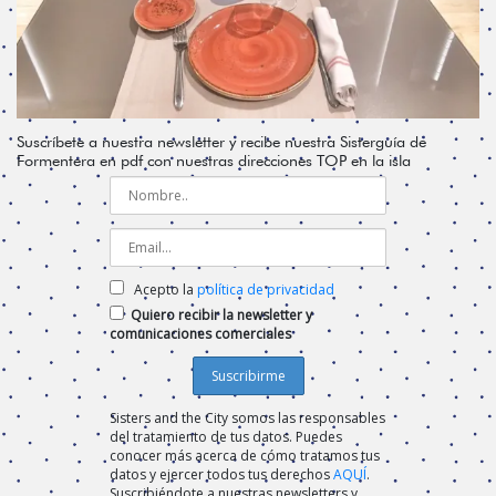
Suscríbete a nuestra newsletter y recibe nuestra Sisterguía de
Formentera en pdf con nuestras direcciones TOP en la isla
Acepto la
política de privacidad
Quiero recibir la newsletter y
comunicaciones comerciales
Sisters and the City somos las responsables
del tratamiento de tus datos. Puedes
conocer más acerca de cómo tratamos tus
datos y ejercer todos tus derechos
AQUÍ
.
Suscribiéndote a nuestras newsletters y