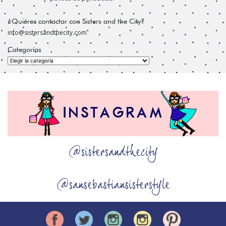
¿Quiéres contactar con Sisters and the City?
info@sistersandthecity.com
Categorías
Categorías
@sistersandthecity
@sansebastiansisterstyle