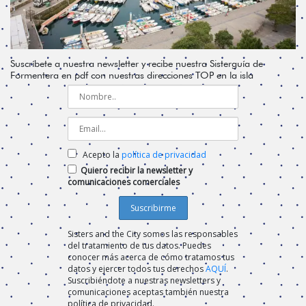
Suscríbete a nuestra newsletter y recibe nuestra Sisterguía de
Formentera en pdf con nuestras direcciones TOP en la isla
Acepto la
política de privacidad
Quiero recibir la newsletter y
comunicaciones comerciales
Sisters and the City somos las responsables
del tratamiento de tus datos. Puedes
conocer más acerca de cómo tratamos tus
datos y ejercer todos tus derechos
AQUÍ
.
Suscribiéndote a nuestras newsletters y
comunicaciones aceptas también nuestra
política de privacidad.