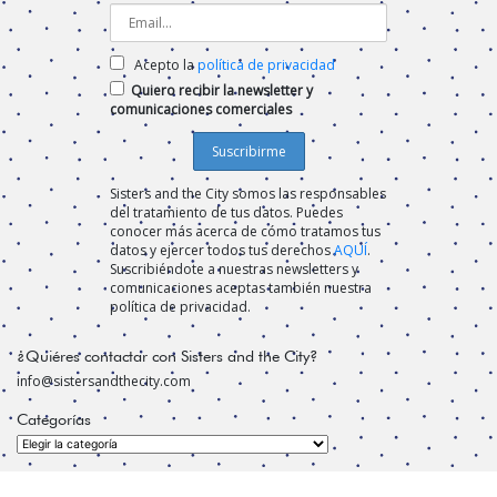
Acepto la
política de privacidad
Quiero recibir la newsletter y
comunicaciones comerciales
Sisters and the City somos las responsables
del tratamiento de tus datos. Puedes
conocer más acerca de cómo tratamos tus
datos y ejercer todos tus derechos
AQUÍ
.
Suscribiéndote a nuestras newsletters y
comunicaciones aceptas también nuestra
política de privacidad.
¿Quiéres contactar con Sisters and the City?
info@sistersandthecity.com
Categorías
Categorías