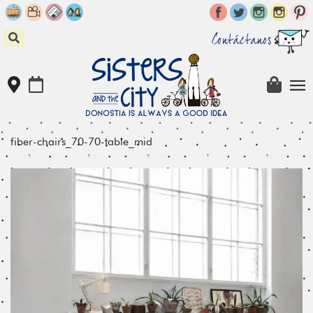
Skip
to
content
Contáctanos
fiber-chairs_70-70-table_mid