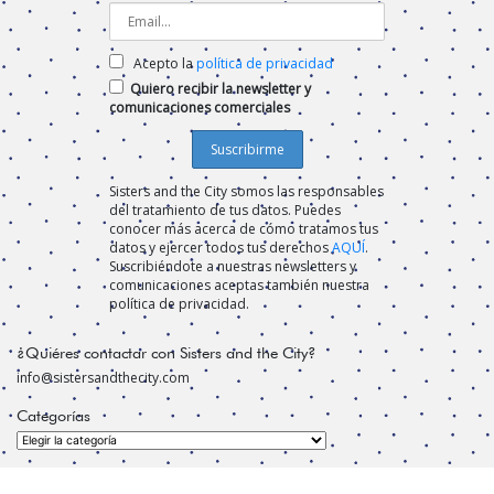
Acepto la
política de privacidad
Quiero recibir la newsletter y
comunicaciones comerciales
Sisters and the City somos las responsables
del tratamiento de tus datos. Puedes
conocer más acerca de cómo tratamos tus
datos y ejercer todos tus derechos
AQUÍ
.
Suscribiéndote a nuestras newsletters y
comunicaciones aceptas también nuestra
política de privacidad.
¿Quiéres contactar con Sisters and the City?
info@sistersandthecity.com
Categorías
Categorías