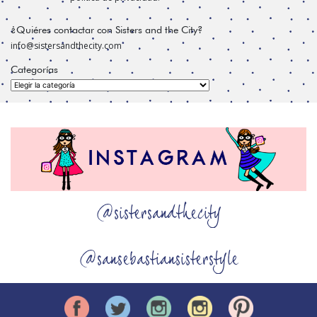
¿Quiéres contactar con Sisters and the City?
info@sistersandthecity.com
Categorías
Categorías
@sistersandthecity
@sansebastiansisterstyle