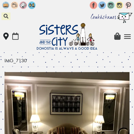
Skip
to
content
Contáctanos
IMG_7130