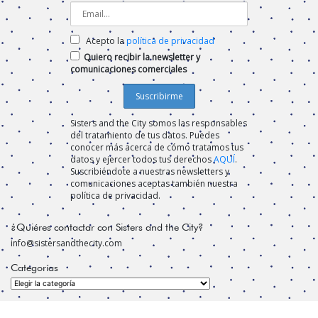
Acepto la
política de privacidad
Quiero recibir la newsletter y
comunicaciones comerciales
Sisters and the City somos las responsables
del tratamiento de tus datos. Puedes
conocer más acerca de cómo tratamos tus
datos y ejercer todos tus derechos
AQUÍ
.
Suscribiéndote a nuestras newsletters y
comunicaciones aceptas también nuestra
política de privacidad.
¿Quiéres contactar con Sisters and the City?
info@sistersandthecity.com
Categorías
Categorías