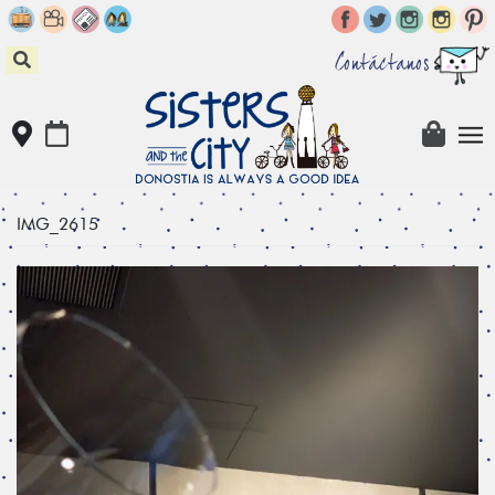
Skip
to
content
Contáctanos
IMG_2615