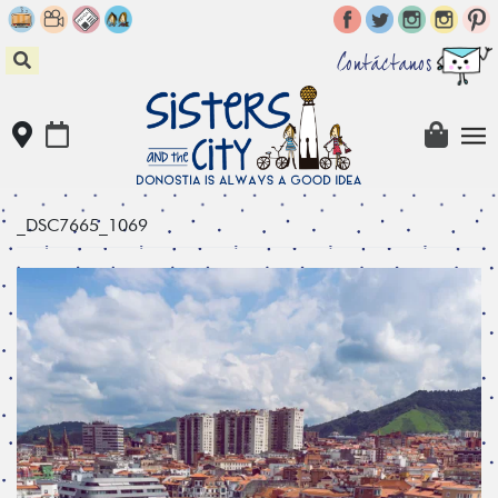
Skip
to
content
Contáctanos
_DSC7665_1069