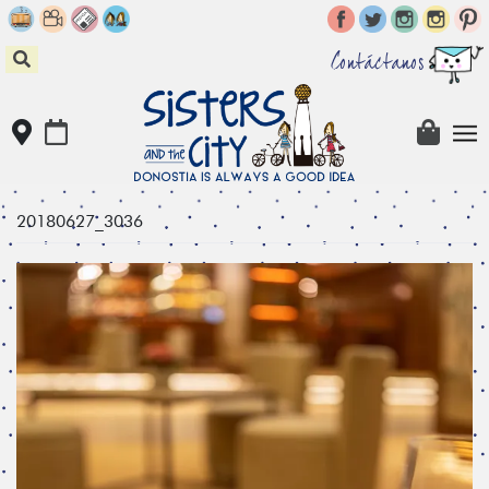
Skip
to
content
Contáctanos
20180627_3036