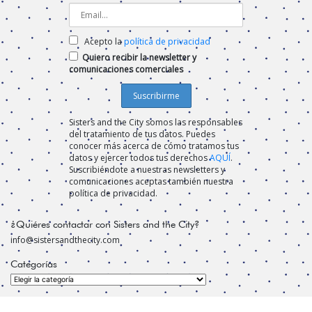
Acepto la
política de privacidad
Quiero recibir la newsletter y
comunicaciones comerciales
Sisters and the City somos las responsables
del tratamiento de tus datos. Puedes
conocer más acerca de cómo tratamos tus
datos y ejercer todos tus derechos
AQUÍ
.
Suscribiéndote a nuestras newsletters y
comunicaciones aceptas también nuestra
política de privacidad.
¿Quiéres contactar con Sisters and the City?
info@sistersandthecity.com
Categorías
Categorías