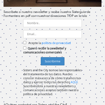
Suscríbete a nuestra newsletter y recibe nuestra Sisterguía de
Formentera en pdf con nuestras direcciones TOP en la isla
Acepto la
política de privacidad
Quiero recibir la newsletter y
comunicaciones comerciales
Sisters and the City somos las responsables
del tratamiento de tus datos. Puedes
conocer más acerca de cómo tratamos tus
datos y ejercer todos tus derechos
AQUÍ
.
Suscribiéndote a nuestras newsletters y
comunicaciones aceptas también nuestra
política de privacidad.
¿Quiéres contactar con Sisters and the City?