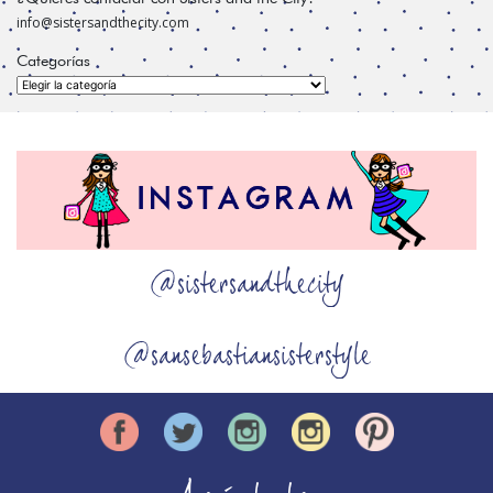
info@sistersandthecity.com
Categorías
Categorías
@sistersandthecity
@sansebastiansisterstyle