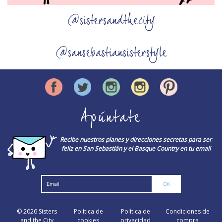
@sistersandthecity
@sansebastiansisterstyle
Apúntate
Recibe nuestros planes y direcciones secretas para ser
feliz en San Sebastián y el Basque Country en tu email
© 2026
Sisters
Política de
Política de
Condiciones de
and the City
cookies
privacidad
compra