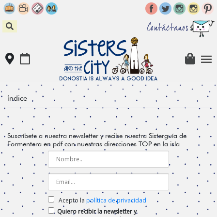
Skip
to
content
Contáctanos
índice
Suscríbete a nuestra newsletter y recibe nuestra Sisterguía de
Formentera en pdf con nuestras direcciones TOP en la isla
Acepto la
política de privacidad
Quiero recibir la newsletter y