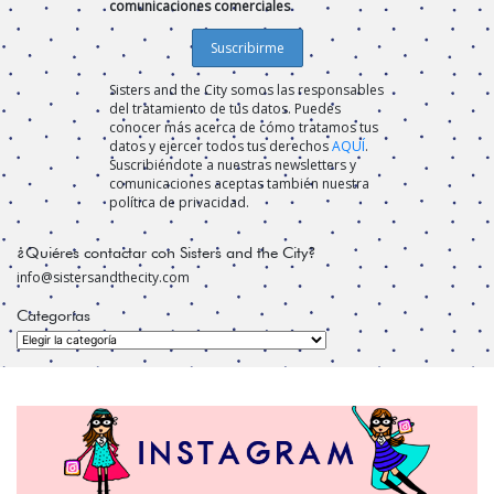
comunicaciones comerciales
Sisters and the City somos las responsables
del tratamiento de tus datos. Puedes
conocer más acerca de cómo tratamos tus
datos y ejercer todos tus derechos
AQUÍ
.
Suscribiéndote a nuestras newsletters y
comunicaciones aceptas también nuestra
política de privacidad.
¿Quiéres contactar con Sisters and the City?
info@sistersandthecity.com
Categorías
Categorías