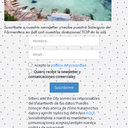
Suscríbete a nuestra newsletter y recibe nuestra Sisterguía de
Formentera en pdf con nuestras direcciones TOP en la isla
Acepto la
política de privacidad
Quiero recibir la newsletter y
comunicaciones comerciales
Sisters and the City somos las responsables
del tratamiento de tus datos. Puedes
conocer más acerca de cómo tratamos tus
datos y ejercer todos tus derechos
AQUÍ
.
Suscribiéndote a nuestras newsletters y
comunicaciones aceptas también nuestra
política de privacidad.