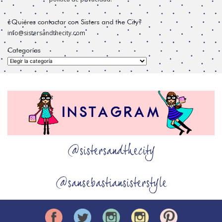
¿Quiéres contactar con Sisters and the City?
info@sistersandthecity.com
Categorías
Categorías
@sistersandthecity
@sansebastiansisterstyle