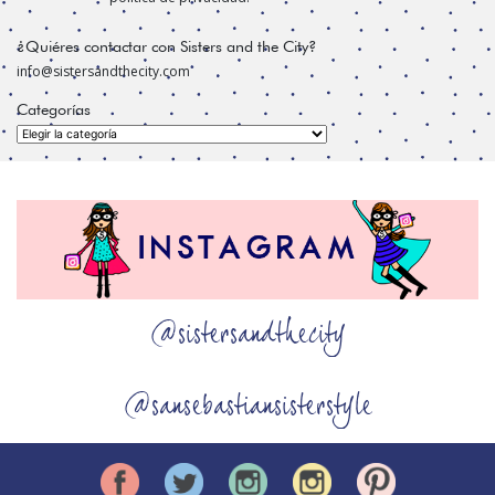
¿Quiéres contactar con Sisters and the City?
info@sistersandthecity.com
Categorías
Categorías
@sistersandthecity
@sansebastiansisterstyle