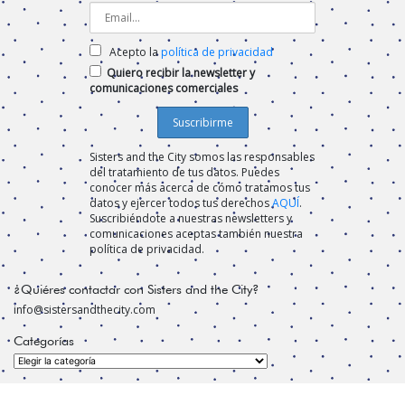
Acepto la
política de privacidad
Quiero recibir la newsletter y
comunicaciones comerciales
Sisters and the City somos las responsables
del tratamiento de tus datos. Puedes
conocer más acerca de cómo tratamos tus
datos y ejercer todos tus derechos
AQUÍ
.
Suscribiéndote a nuestras newsletters y
comunicaciones aceptas también nuestra
política de privacidad.
¿Quiéres contactar con Sisters and the City?
info@sistersandthecity.com
Categorías
Categorías