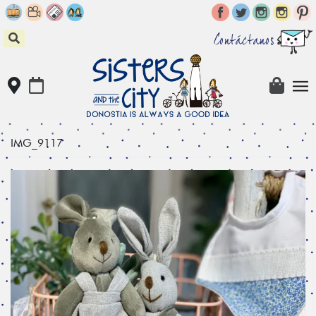
Skip
to
content
Contáctanos
IMG_9117