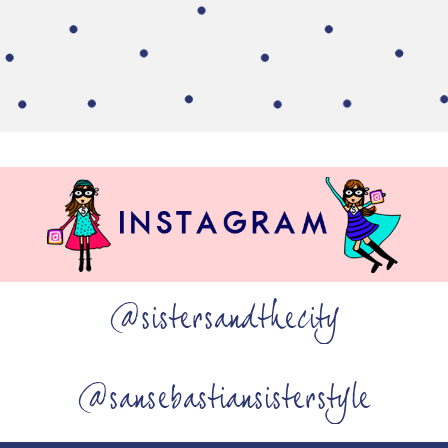
@sistersandthecity
@sansebastiansisterstyle