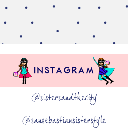
@sistersandthecity
@sansebastiansisterstyle