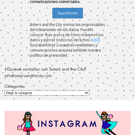
comunicaciones comerciales
Sisters and the City somos las responsables
del tratamiento de tus datos. Puedes
conocer más acerca de cómo tratamos tus
datos y ejercer todos tus derechos
AQUÍ
.
Suscribiéndote a nuestras newsletters y
comunicaciones aceptas también nuestra
política de privacidad.
¿Quiéres contactar con Sisters and the City?
info@sistersandthecity.com
Categorías
Categorías