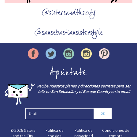
@sistersandthecity
@sansebastiansisterstyle
Apúntate
Recibe nuestros planes y direcciones secretas para ser
feliz en San Sebastián y el Basque Country en tu email
© 2026
Sisters
Política de
Política de
Condiciones de
and the City
cookies
privacidad
compra