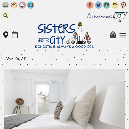
Skip
to
content
Contáctanos
IMG_6621