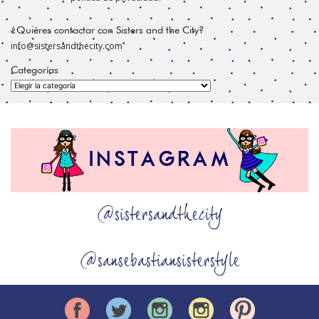
¿Quiéres contactar con Sisters and the City?
info@sistersandthecity.com
Categorías
Categorías
@sistersandthecity
@sansebastiansisterstyle