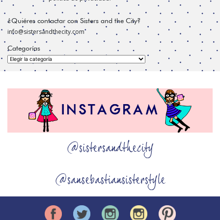
¿Quiéres contactar con Sisters and the City?
info@sistersandthecity.com
Categorías
Categorías
@sistersandthecity
@sansebastiansisterstyle