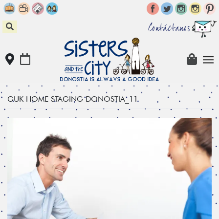
Skip
to
content
Contáctanos
GUK HOME STAGING DONOSTIA_11