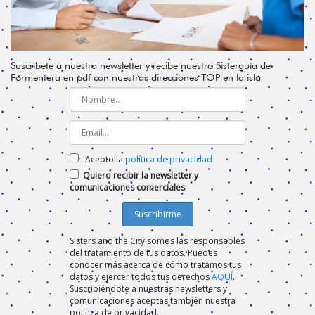
Suscríbete a nuestra newsletter y recibe nuestra Sisterguía de
Formentera en pdf con nuestras direcciones TOP en la isla
Acepto la
política de privacidad
Quiero recibir la newsletter y
comunicaciones comerciales
Sisters and the City somos las responsables
del tratamiento de tus datos. Puedes
conocer más acerca de cómo tratamos tus
datos y ejercer todos tus derechos
AQUÍ
.
Suscribiéndote a nuestras newsletters y
comunicaciones aceptas también nuestra
política de privacidad.